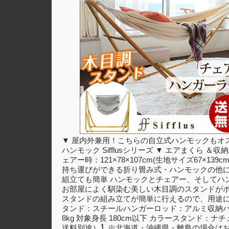
▼ 屋内外兼用！こちらの自立式ハンモックもオスス
ハンモック Sifflusシリーズ ▼ エアまくら ＆
ェアー時：121×78×107cm(生地サイズ67×
持ち運びができる折り畳み式・ハンモックの他に
組立ても簡単 ハンモックとチェアー、そしてハ
お部屋によく馴染む美しい木目調のスタンドが
スタンドの組み立てが簡単に行えるので、用途に
タンド：スチールハンガーロッド：アルミ収納バッグ
8kg 対象身長 180cm以下 カラースタンド
送料別途）】※北海道・沖縄県・離島の場合は