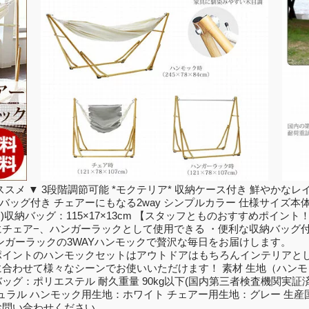
メ ▼ 3段階調節可能 *モクテリア* 収納ケース付き 鮮やかなレイ
収納バッグ付き チェアーにもなる2way シンプルカラー 仕様サイズ本体：2
139cm)収納バッグ：115×17×13cm 【スタッフとものおすすめ
チェア−、ハンガーラックとして使用できる ・便利な収納バッグ付
ンガーラックの3WAYハンモックで贅沢な毎日をお届けします。
ポイントのハンモックセットはアウトドアはもちろんインテリアと
合わせて様々なシーンでお使いいただけます！ 素材 生地（ハンモッ
：ポリエステル 耐久重量 90kg以下(国内第三者検査機関実証済み
：ナチュラル ハンモック用生地：ホワイト チェアー用生地：グレー 
お問い合わせください。