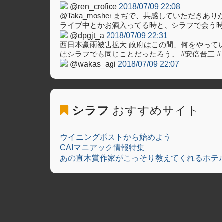
@ren_crofice
2018/07/09 22:08
@Taka_mosher まぢで、共感していただきあ
ライブ中とかお酒入ってる時と、シラフで会う
@dpgjt_a
2018/07/09 22:31
西日本豪雨被害拡大 政府はこの間、何をやっていたのか 
はシラフでも同じことだったろう。 #安倍晋三 
@wakas_agi
2018/07/09 22:07
シラフ
おすすめサイト
ウイニングポストから始めよう
CAIマニアック情報特集
あの直木賞作家がこっそり教えてくれるホテ