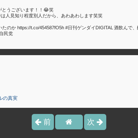
りがとうございます！！😂笑
時は人見知り程度別人だから、あわあわします笑笑
https://t.co/454587fO5h #日刊ゲンダイDIGITAL
#自民党
ルの真実
前
次