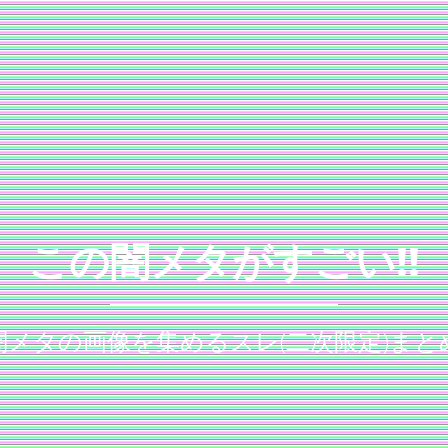
この闇メタがすごい!!
闇メタの画像を集めるスレ(二次限定)まと