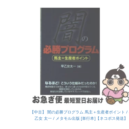
【中古】 闇の必勝プログラム 馬主＋生産者ポイント /
乙女 太一 / メタモル出版 [単行本]【ネコポス発送】