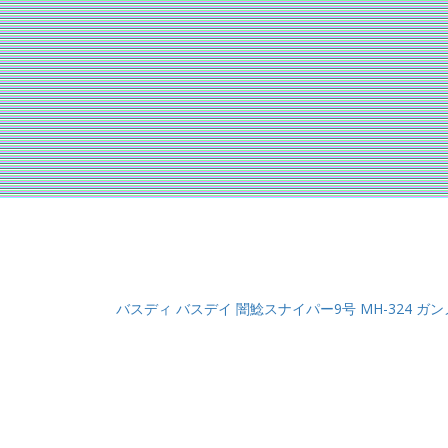
バスディ バスデイ 闇鯰スナイパー9号 MH-324 ガ