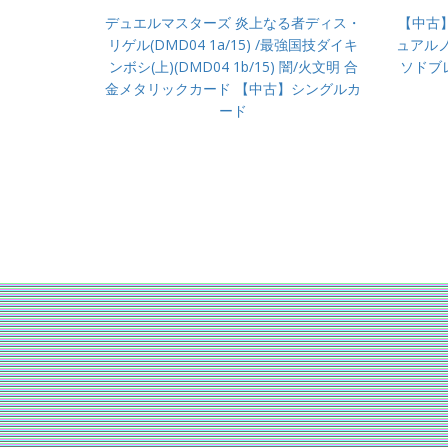
デュエルマスターズ 炎上なる者ディス・
【中古】
リゲル(DMD04 1a/15) /最強国技ダイキ
ュアルノ
ンボシ(上)(DMD04 1b/15) 闇/火文明 合
ソドブ
金メタリックカード 【中古】シングルカ
ード