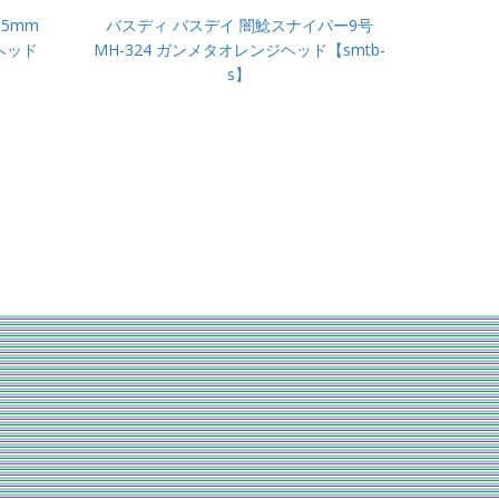
5mm
バスディ バスデイ 闇鯰スナイパー9号
ヘッド
MH-324 ガンメタオレンジヘッド【smtb-
s】