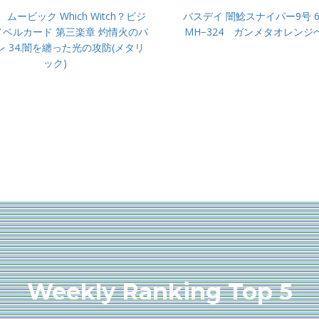
 ムービック Which Witch？ビジ
バスデイ 闇鯰スナイパー9号 6
ベルカード 第三楽章 灼情火のパ
MH−324 ガンメタオレンジ
レ 34.闇を纏った光の攻防(メタリ
ック)
Weekly Ranking Top 5