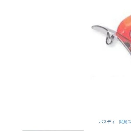
バスディ 闇鯰ス