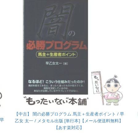
【中古】 闇の必勝プログラム 馬主＋生産者ポイント / 早
 早
乙女 太一 / メタモル出版 [単行本]【メール便送料無料】
【あす楽対応】