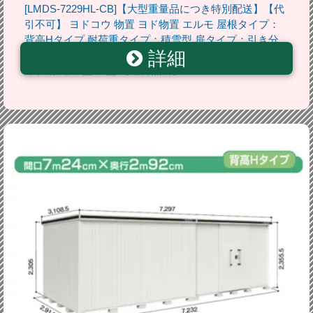
[LMDS-7229HL-CB]【大型重量品につき特別配送】【代
引不可】 ヨドコウ 物置 ヨド物置 エルモ 屋根タイプ：
背高Hタイプ 耐荷重タイプ：積雪型 扉タイプ：引き分
詳細
け戸(扉位置：左側） カシミヤベージュ 屋外 収納庫 屋
外収納 庭 中型 大型 【送料無料】