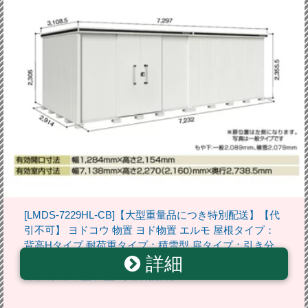
[LMDS-7229HL-CB]【大型重量品につき特別配送】【代
引不可】 ヨドコウ 物置 ヨド物置 エルモ 屋根タイプ：
背高Hタイプ 耐荷重タイプ：積雪型 扉タイプ：引き分
詳細
け戸(扉位置：左側） カシミヤベージュ 屋外 収納庫 屋
外収納 庭 中型 大型 【送料無料】