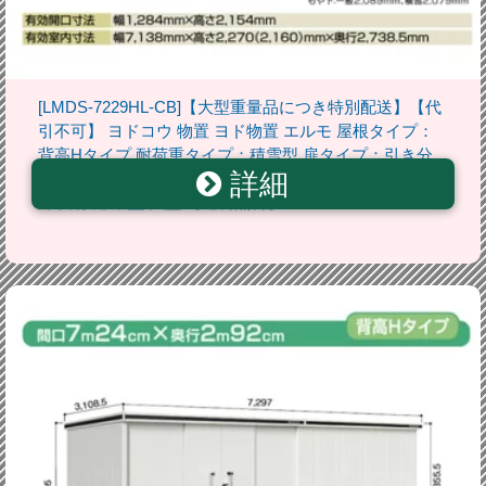
[LMDS-7229HL-CB]【大型重量品につき特別配送】【代
引不可】 ヨドコウ 物置 ヨド物置 エルモ 屋根タイプ：
背高Hタイプ 耐荷重タイプ：積雪型 扉タイプ：引き分
詳細
け戸(扉位置：左側） カシミヤベージュ 屋外 収納庫 屋
外収納 庭 中型 大型 【送料無料】