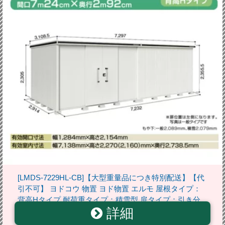
[LMDS-7229HL-CB]【大型重量品につき特別配送】【代
引不可】 ヨドコウ 物置 ヨド物置 エルモ 屋根タイプ：
背高Hタイプ 耐荷重タイプ：積雪型 扉タイプ：引き分
詳細
け戸(扉位置：左側） カシミヤベージュ 屋外 収納庫 屋
外収納 庭 中型 大型 【送料無料】