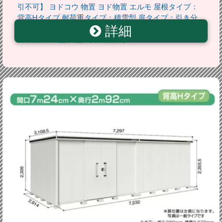
引不可】 ヨドコウ 物置 ヨド物置 エルモ 屋根タイプ：
背高Hタイプ 耐荷重タイプ：積雪型 扉タイプ：引き分
詳細
け戸(扉位置：右側） カシミヤベージュ 屋外 収納庫 屋
外収納 庭 中型 大型 【送料無料】