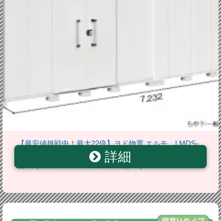
【最安値挑戦中！最大22倍】ヨド物置 エルモ LMDS-
詳細
7229HL 間口7m24cm ×奥行2m92cm 背高Hタイプ 積雪
型 引き分け戸タイプ 扉位置左側 [♪▲]