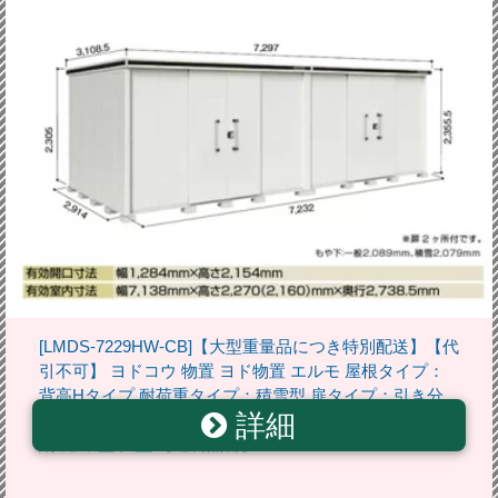
[LMDS-7229HW-CB]【大型重量品につき特別配送】【代
引不可】 ヨドコウ 物置 ヨド物置 エルモ 屋根タイプ：
背高Hタイプ 耐荷重タイプ：積雪型 扉タイプ：引き分
詳細
け戸(扉2ヶ所付） カシミヤベージュ 屋外 収納庫 屋外収
納 庭 中型 大型 【送料無料】