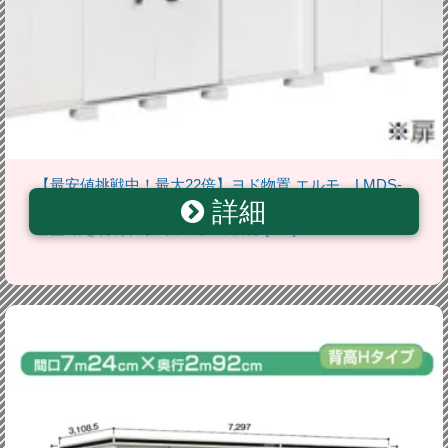
【最安値挑戦中！最大22倍】ヨド物置 エルモ LMDS-
詳細
7229HW 間口7m24cm ×奥行2m92cm 背高Hタイプ 積
雪型 引き分け戸タイプ 扉2カ所付 [♪▲]