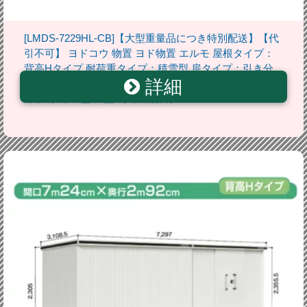
[LMDS-7229HL-CB]【大型重量品につき特別配送】【代
引不可】 ヨドコウ 物置 ヨド物置 エルモ 屋根タイプ：
背高Hタイプ 耐荷重タイプ：積雪型 扉タイプ：引き分
詳細
け戸(扉位置：左側） カシミヤベージュ 屋外 収納庫 屋
外収納 庭 中型 大型 【送料無料】