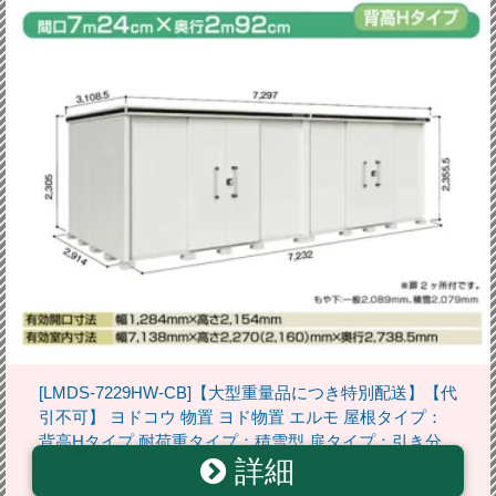
[LMDS-7229HW-CB]【大型重量品につき特別配送】【代
引不可】 ヨドコウ 物置 ヨド物置 エルモ 屋根タイプ：
背高Hタイプ 耐荷重タイプ：積雪型 扉タイプ：引き分
詳細
け戸(扉2ヶ所付） カシミヤベージュ 屋外 収納庫 屋外収
納 庭 中型 大型 【送料無料】