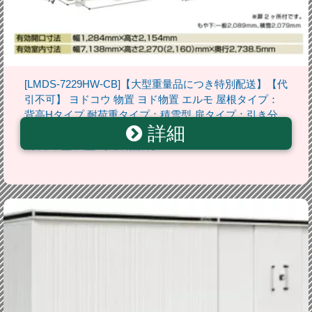
[LMDS-7229HW-CB]【大型重量品につき特別配送】【代
引不可】 ヨドコウ 物置 ヨド物置 エルモ 屋根タイプ：
背高Hタイプ 耐荷重タイプ：積雪型 扉タイプ：引き分
詳細
け戸(扉2ヶ所付） カシミヤベージュ 屋外 収納庫 屋外収
納 庭 中型 大型 【送料無料】