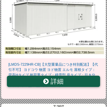
[LMDS-7229HR-CB]【大型重量品につき特別配送】【代
引不可】 ヨドコウ 物置 ヨド物置 エルモ 屋根タイプ：
背高Hタイプ 耐荷重タイプ：積雪型 扉タイプ：引き分
詳細
け戸(扉位置：右側） カシミヤベージュ 屋外 収納庫 屋
外収納 庭 中型 大型 【送料無料】