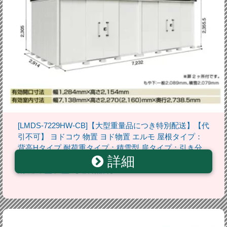
[LMDS-7229HW-CB]【大型重量品につき特別配送】【代
引不可】 ヨドコウ 物置 ヨド物置 エルモ 屋根タイプ：
背高Hタイプ 耐荷重タイプ：積雪型 扉タイプ：引き分
詳細
け戸(扉2ヶ所付） カシミヤベージュ 屋外 収納庫 屋外収
納 庭 中型 大型 【送料無料】