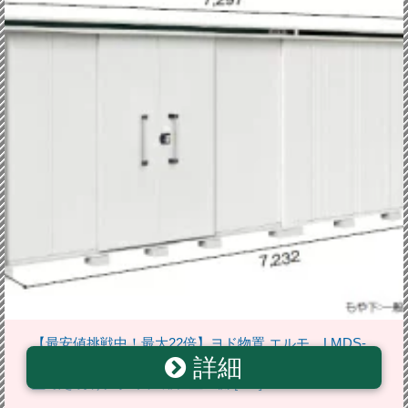
【最安値挑戦中！最大22倍】ヨド物置 エルモ LMDS-
詳細
7229HL 間口7m24cm ×奥行2m92cm 背高Hタイプ 積雪
型 引き分け戸タイプ 扉位置左側 [♪▲]