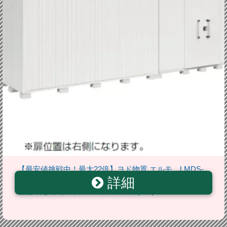
【最安値挑戦中！最大22倍】ヨド物置 エルモ LMDS-
詳細
7229HR 間口7m24cm ×奥行2m92cm 背高Hタイプ 積
雪型 引き分け戸タイプ 扉位置右側 [♪▲]