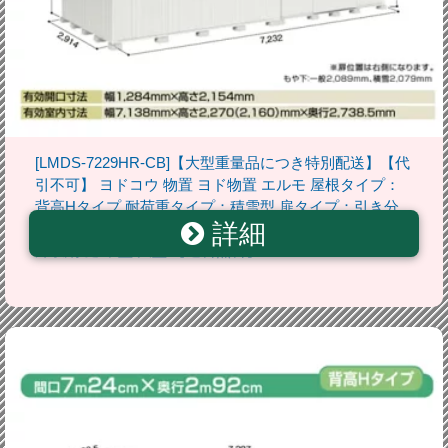
[LMDS-7229HR-CB]【大型重量品につき特別配送】【代
引不可】 ヨドコウ 物置 ヨド物置 エルモ 屋根タイプ：
背高Hタイプ 耐荷重タイプ：積雪型 扉タイプ：引き分
詳細
け戸(扉位置：右側） カシミヤベージュ 屋外 収納庫 屋
外収納 庭 中型 大型 【送料無料】