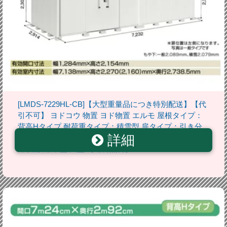
[LMDS-7229HL-CB]【大型重量品につき特別配送】【代
引不可】 ヨドコウ 物置 ヨド物置 エルモ 屋根タイプ：
背高Hタイプ 耐荷重タイプ：積雪型 扉タイプ：引き分
詳細
け戸(扉位置：左側） カシミヤベージュ 屋外 収納庫 屋
外収納 庭 中型 大型 【送料無料】