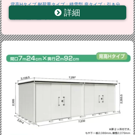
背高Hタイプ 耐荷重タイプ：積雪型 扉タイプ：引き分
詳細
け戸(扉2ヶ所付） カシミヤベージュ 屋外 収納庫 屋外収
納 庭 中型 大型 【送料無料】