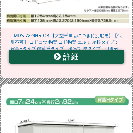
[LMDS-7229HR-CB]【大型重量品につき特別配送】【代
引不可】 ヨドコウ 物置 ヨド物置 エルモ 屋根タイプ：
背高Hタイプ 耐荷重タイプ：積雪型 扉タイプ：引き分
詳細
け戸(扉位置：右側） カシミヤベージュ 屋外 収納庫 屋
外収納 庭 中型 大型 【送料無料】