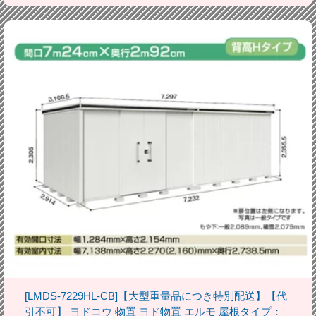
[LMDS-7229HL-CB]【大型重量品につき特別配送】【代
引不可】 ヨドコウ 物置 ヨド物置 エルモ 屋根タイプ：