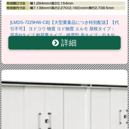
[LMDS-7229HW-CB]【大型重量品につき特別配送】【代
引不可】 ヨドコウ 物置 ヨド物置 エルモ 屋根タイプ：
背高Hタイプ 耐荷重タイプ：積雪型 扉タイプ：引き分
詳細
け戸(扉2ヶ所付） カシミヤベージュ 屋外 収納庫 屋外収
納 庭 中型 大型 【送料無料】