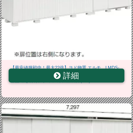
【最安値挑戦中！最大22倍】ヨド物置 エルモ LMDS-
詳細
7229HR 間口7m24cm ×奥行2m92cm 背高Hタイプ 積
雪型 引き分け戸タイプ 扉位置右側 [♪▲]