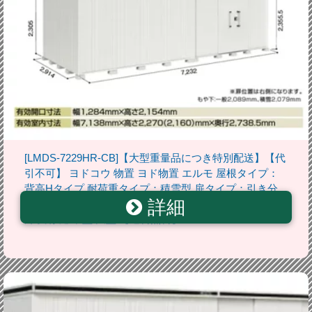
[LMDS-7229HR-CB]【大型重量品につき特別配送】【代
引不可】 ヨドコウ 物置 ヨド物置 エルモ 屋根タイプ：
背高Hタイプ 耐荷重タイプ：積雪型 扉タイプ：引き分
詳細
け戸(扉位置：右側） カシミヤベージュ 屋外 収納庫 屋
外収納 庭 中型 大型 【送料無料】