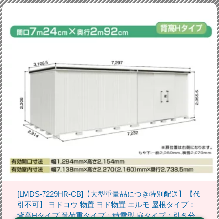
[LMDS-7229HR-CB]【大型重量品につき特別配送】【代
引不可】 ヨドコウ 物置 ヨド物置 エルモ 屋根タイプ：
背高Hタイプ 耐荷重タイプ：積雪型 扉タイプ：引き分