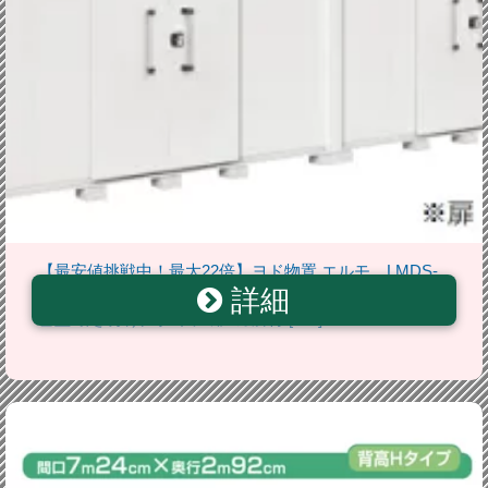
【最安値挑戦中！最大22倍】ヨド物置 エルモ LMDS-
詳細
7229HW 間口7m24cm ×奥行2m92cm 背高Hタイプ 積
雪型 引き分け戸タイプ 扉2カ所付 [♪▲]