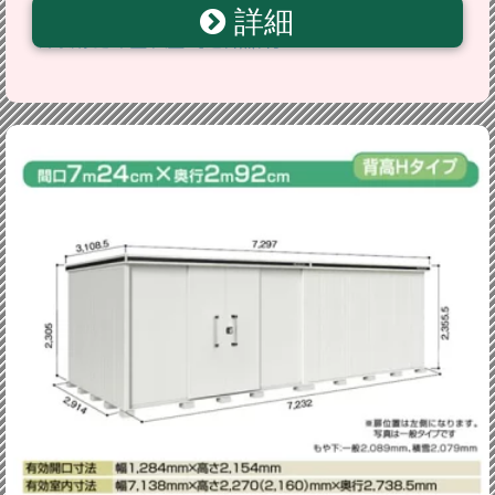
詳細
け戸(扉位置：右側） カシミヤベージュ 屋外 収納庫 屋
外収納 庭 中型 大型 【送料無料】