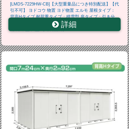
[LMDS-7229HW-CB]【大型重量品につき特別配送】【代
引不可】 ヨドコウ 物置 ヨド物置 エルモ 屋根タイプ：
背高Hタイプ 耐荷重タイプ：積雪型 扉タイプ：引き分
詳細
け戸(扉2ヶ所付） カシミヤベージュ 屋外 収納庫 屋外収
納 庭 中型 大型 【送料無料】